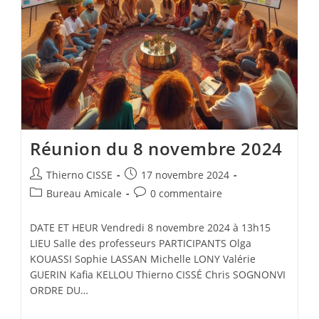
Réunion du 8 novembre 2024
Auteur/autrice
Publication
Thierno CISSE
17 novembre 2024
de
publiée :
Post
Commentaires
Bureau Amicale
0 commentaire
la
category:
de
publication :
la
DATE ET HEUR Vendredi 8 novembre 2024 à 13h15
publication :
LIEU Salle des professeurs PARTICIPANTS Olga
KOUASSI Sophie LASSAN Michelle LONY Valérie
GUERIN Kafia KELLOU Thierno CISSÉ Chris SOGNONVI
ORDRE DU…