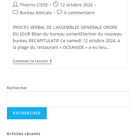
Auteur/autrice
Publication
Thierno CISSE
12 octobre 2024
de
publiée :
Post
Commentaires
Bureau Amicale
0 commentaire
la
category:
de
publication :
la
PROCES VERBAL DE L’ASSEMBLEE GENERALE ORDRE
publication :
DU JOUR Bilan du bureau sortantElection du nouveau
bureau RECAPITULATIF Ce samedi 12 octobre 2024, à
la plage du restaurant « OCEANIDE » a eu lieu…
L’ASSEMBLEE
Continuer La Lecture
GENERALE
DE
L’AMICALE
DES
PERSONNELS
Rechercher
DU
LFTM
2024
RECHERCHER
Articles récents